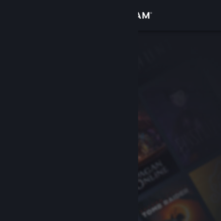
Inloggen
Winkel
Community
Over
Ondersteuning
Taal wijzigen
Download de mobiele Steam-app
Desktopwebsite weergeven