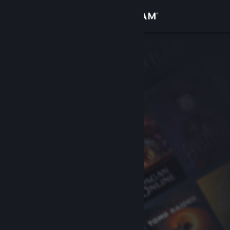
Inloggen
Winkel
Community
Over
Ondersteuning
Taal wijzigen
Download de mobiele Steam-app
Desktopwebsite weergeven