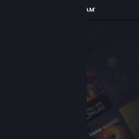
Inloggen
Winkel
Community
Over
Ondersteuning
Taal wijzigen
Download de mobiele Steam-app
Desktopwebsite weergeven