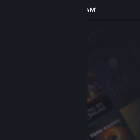
Inloggen
Winkel
Community
Over
Ondersteuning
Taal wijzigen
Download de mobiele Steam-app
Desktopwebsite weergeven