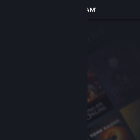
Inloggen
Winkel
Community
Over
Ondersteuning
Taal wijzigen
Download de mobiele Steam-app
Desktopwebsite weergeven