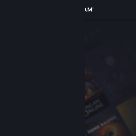
Inloggen
Winkel
Community
Over
Ondersteuning
Taal wijzigen
Download de mobiele Steam-app
Desktopwebsite weergeven