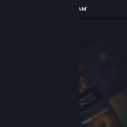
Inloggen
Winkel
Community
Over
Ondersteuning
Taal wijzigen
Download de mobiele Steam-app
Desktopwebsite weergeven