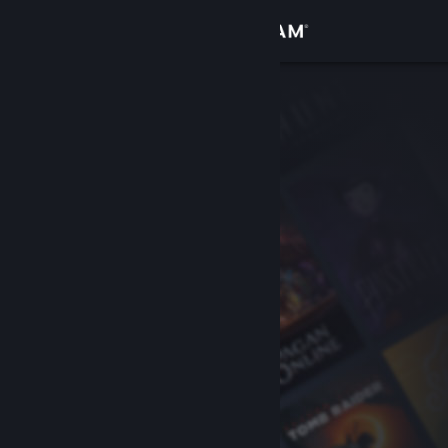
Inloggen
Winkel
Community
Over
Ondersteuning
Taal wijzigen
Download de mobiele Steam-app
Desktopwebsite weergeven