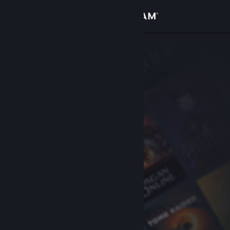
Inloggen
Winkel
Community
Over
Ondersteuning
Taal wijzigen
Download de mobiele Steam-app
Desktopwebsite weergeven