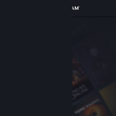
Inloggen
Winkel
Community
Over
Ondersteuning
Taal wijzigen
Download de mobiele Steam-app
Desktopwebsite weergeven