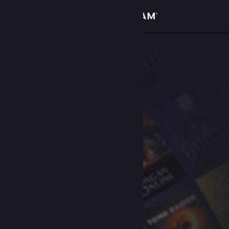
Inloggen
Winkel
Community
Over
Ondersteuning
Taal wijzigen
Download de mobiele Steam-app
Desktopwebsite weergeven