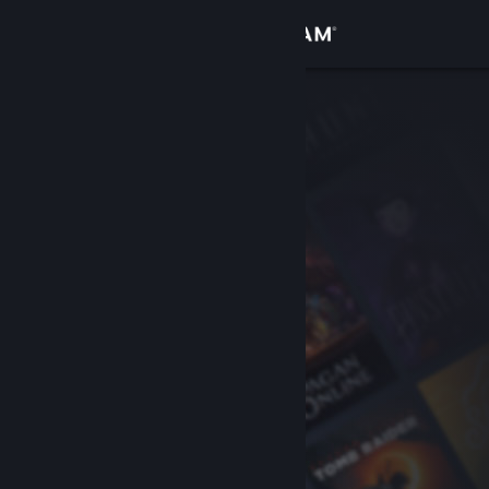
Inloggen
Winkel
Community
Over
Ondersteuning
Taal wijzigen
Download de mobiele Steam-app
Desktopwebsite weergeven