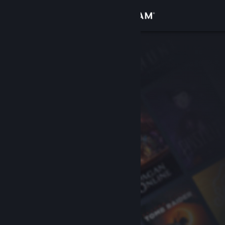
Inloggen
Winkel
Community
Over
Ondersteuning
Taal wijzigen
Download de mobiele Steam-app
Desktopwebsite weergeven