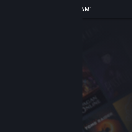
Inloggen
Winkel
Community
Over
Ondersteuning
Taal wijzigen
Download de mobiele Steam-app
Desktopwebsite weergeven