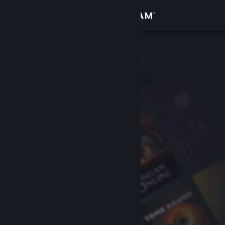
Inloggen
Winkel
Community
Over
Ondersteuning
Taal wijzigen
Download de mobiele Steam-app
Desktopwebsite weergeven