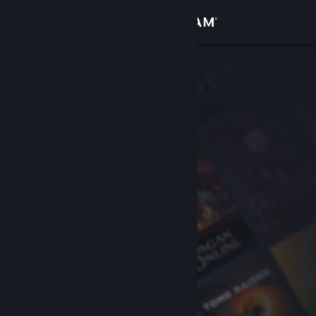
Inloggen
Winkel
Community
Over
Ondersteuning
Taal wijzigen
Download de mobiele Steam-app
Desktopwebsite weergeven