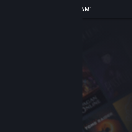
Inloggen
Winkel
Community
Over
Ondersteuning
Taal wijzigen
Download de mobiele Steam-app
Desktopwebsite weergeven