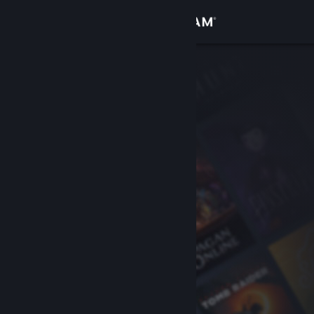
Inloggen
Winkel
Community
Over
Ondersteuning
Taal wijzigen
Download de mobiele Steam-app
Desktopwebsite weergeven