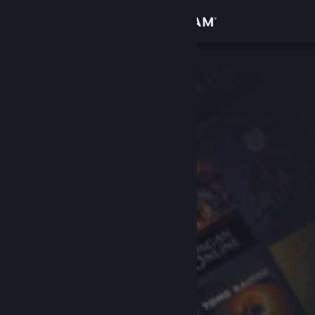
Inloggen
Winkel
Community
Over
Ondersteuning
Taal wijzigen
Download de mobiele Steam-app
Desktopwebsite weergeven