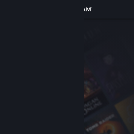
Inloggen
Winkel
Community
Over
Ondersteuning
Taal wijzigen
Download de mobiele Steam-app
Desktopwebsite weergeven