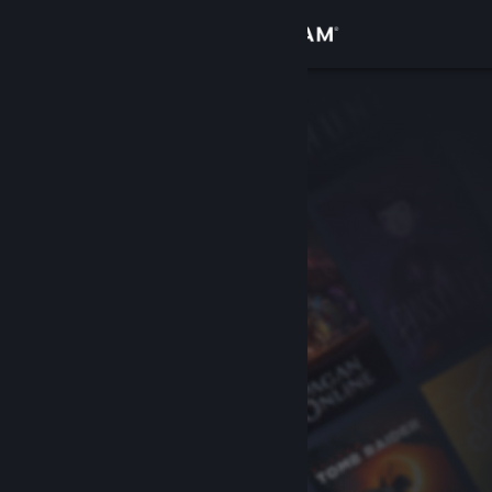
Inloggen
Winkel
Community
Over
Ondersteuning
Taal wijzigen
Download de mobiele Steam-app
Desktopwebsite weergeven