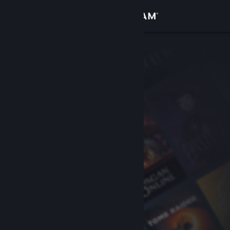
Inloggen
Winkel
Community
Over
Ondersteuning
Taal wijzigen
Download de mobiele Steam-app
Desktopwebsite weergeven