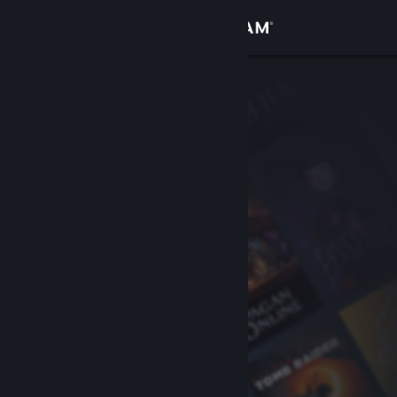
Inloggen
Winkel
Community
Over
Ondersteuning
Taal wijzigen
Download de mobiele Steam-app
Desktopwebsite weergeven