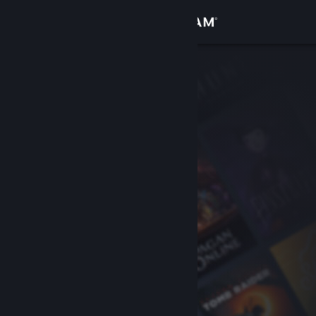
Inloggen
Winkel
Community
Over
Ondersteuning
Taal wijzigen
Download de mobiele Steam-app
Desktopwebsite weergeven