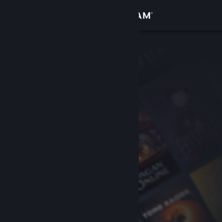
Inloggen
Winkel
Community
Over
Ondersteuning
Taal wijzigen
Download de mobiele Steam-app
Desktopwebsite weergeven