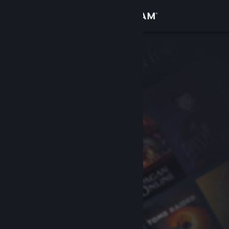
Inloggen
Winkel
Community
Over
Ondersteuning
Taal wijzigen
Download de mobiele Steam-app
Desktopwebsite weergeven