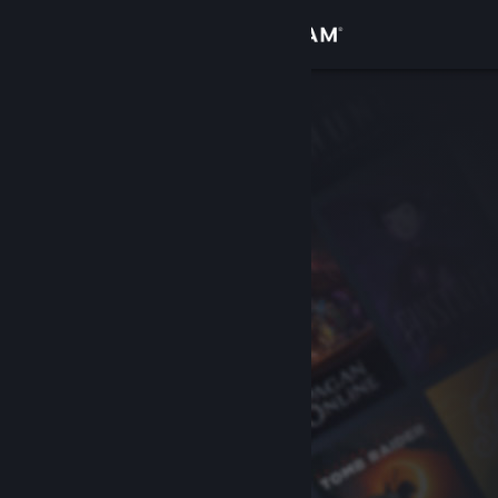
Inloggen
Winkel
Community
Over
Ondersteuning
Taal wijzigen
Download de mobiele Steam-app
Desktopwebsite weergeven