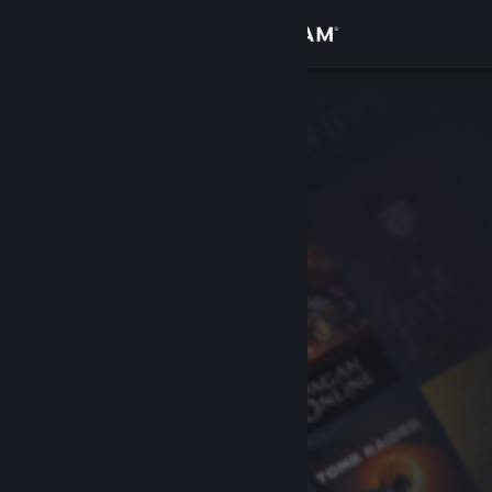
Inloggen
Winkel
Community
Over
Ondersteuning
Taal wijzigen
Download de mobiele Steam-app
Desktopwebsite weergeven