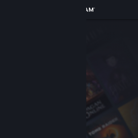
Inloggen
Winkel
Community
Over
Ondersteuning
Taal wijzigen
Download de mobiele Steam-app
Desktopwebsite weergeven