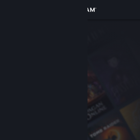
Inloggen
Winkel
Community
Over
Ondersteuning
Taal wijzigen
Download de mobiele Steam-app
Desktopwebsite weergeven