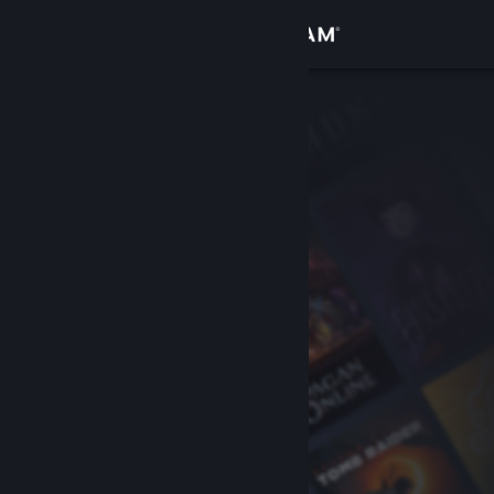
Inloggen
Winkel
Community
Over
Ondersteuning
Taal wijzigen
Download de mobiele Steam-app
Desktopwebsite weergeven