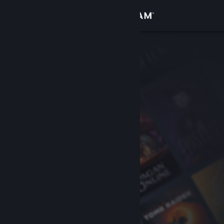
Inloggen
Winkel
Community
Over
Ondersteuning
Taal wijzigen
Download de mobiele Steam-app
Desktopwebsite weergeven