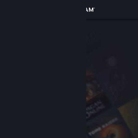
Inloggen
Winkel
Community
Over
Ondersteuning
Taal wijzigen
Download de mobiele Steam-app
Desktopwebsite weergeven