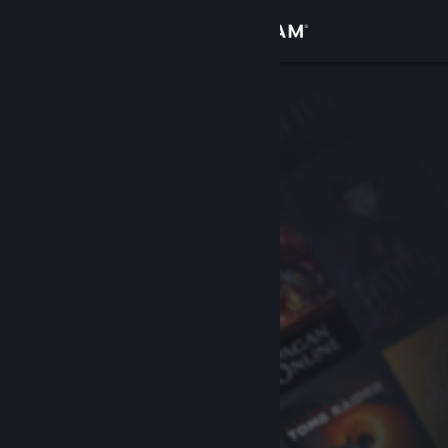
Inloggen
Winkel
Community
Over
Ondersteuning
Taal wijzigen
Download de mobiele Steam-app
Desktopwebsite weergeven