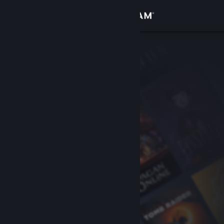
Inloggen
Winkel
Community
Over
Ondersteuning
Taal wijzigen
Download de mobiele Steam-app
Desktopwebsite weergeven