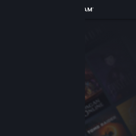
Inloggen
Winkel
Community
Over
Ondersteuning
Taal wijzigen
Download de mobiele Steam-app
Desktopwebsite weergeven