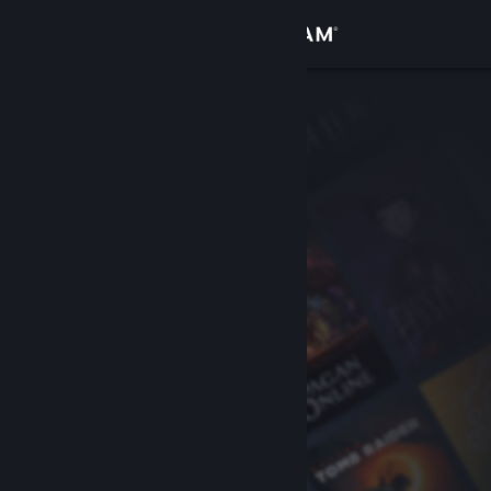
Inloggen
Winkel
Community
Over
Ondersteuning
Taal wijzigen
Download de mobiele Steam-app
Desktopwebsite weergeven