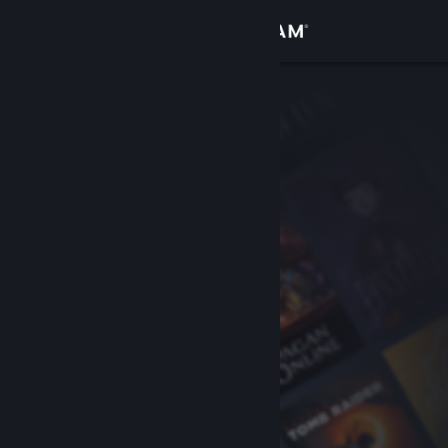
Inloggen
Winkel
Community
Over
Ondersteuning
Taal wijzigen
Download de mobiele Steam-app
Desktopwebsite weergeven