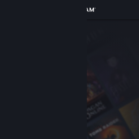
Inloggen
Winkel
Community
Over
Ondersteuning
Taal wijzigen
Download de mobiele Steam-app
Desktopwebsite weergeven