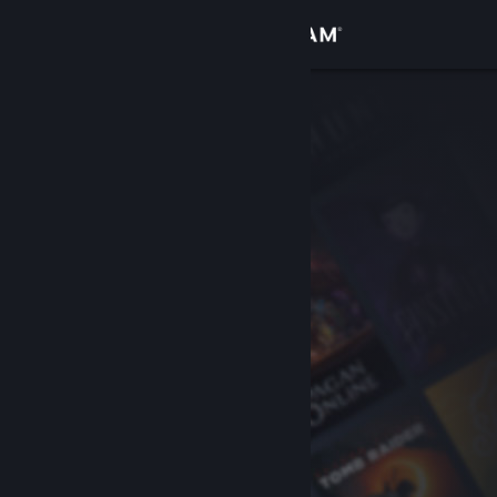
Inloggen
Winkel
Community
Over
Ondersteuning
Taal wijzigen
Download de mobiele Steam-app
Desktopwebsite weergeven