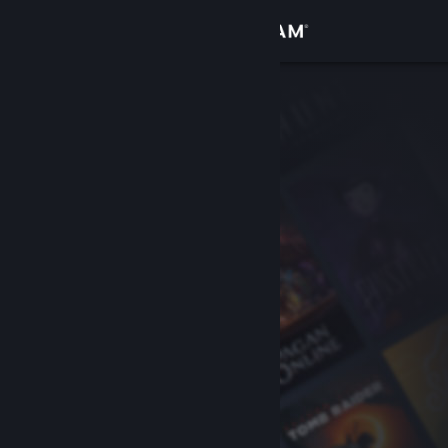
Inloggen
Winkel
Community
Over
Ondersteuning
Taal wijzigen
Download de mobiele Steam-app
Desktopwebsite weergeven