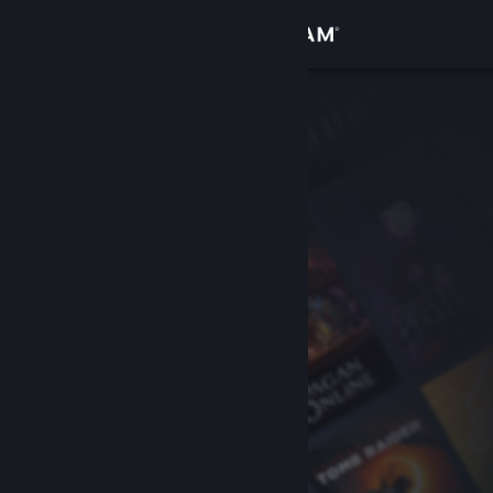
Inloggen
Winkel
Community
Over
Ondersteuning
Taal wijzigen
Download de mobiele Steam-app
Desktopwebsite weergeven