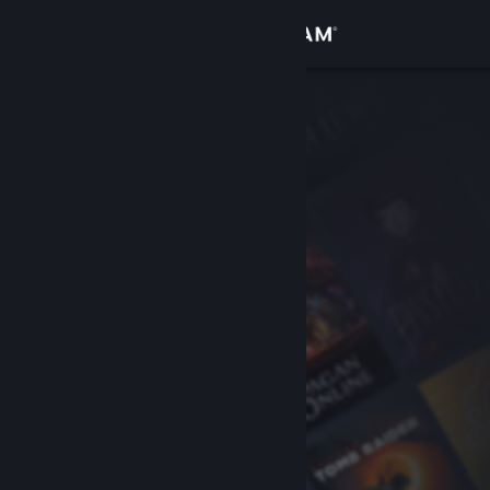
Inloggen
Winkel
Community
Over
Ondersteuning
Taal wijzigen
Download de mobiele Steam-app
Desktopwebsite weergeven