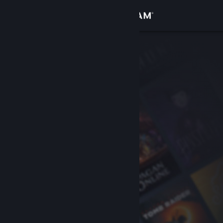
Inloggen
Winkel
Community
Over
Ondersteuning
Taal wijzigen
Download de mobiele Steam-app
Desktopwebsite weergeven