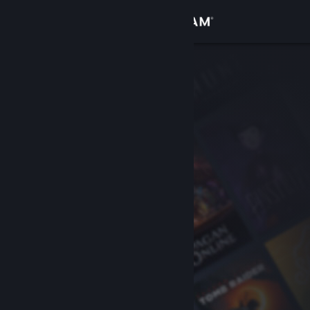
Inloggen
Winkel
Community
Over
Ondersteuning
Taal wijzigen
Download de mobiele Steam-app
Desktopwebsite weergeven