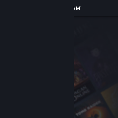
Inloggen
Winkel
Community
Over
Ondersteuning
Taal wijzigen
Download de mobiele Steam-app
Desktopwebsite weergeven