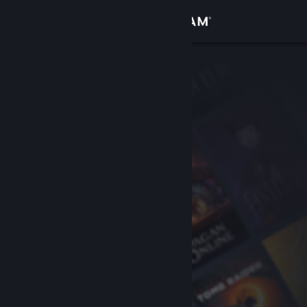
Inloggen
Winkel
Community
Over
Ondersteuning
Taal wijzigen
Download de mobiele Steam-app
Desktopwebsite weergeven