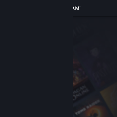
Inloggen
Winkel
Community
Over
Ondersteuning
Taal wijzigen
Download de mobiele Steam-app
Desktopwebsite weergeven