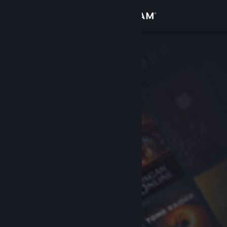
Inloggen
Winkel
Community
Over
Ondersteuning
Taal wijzigen
Download de mobiele Steam-app
Desktopwebsite weergeven