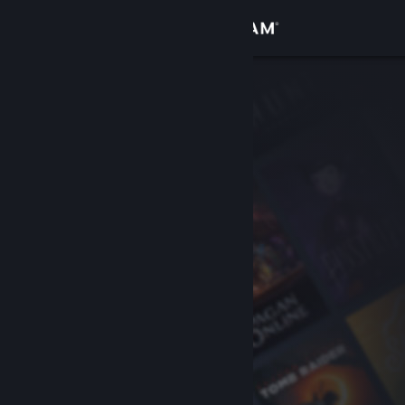
Inloggen
Winkel
Community
Over
Ondersteuning
Taal wijzigen
Download de mobiele Steam-app
Desktopwebsite weergeven